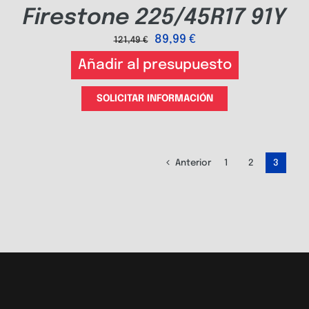
Firestone 225/45R17 91Y
89,99
€
121,49
€
Añadir al presupuesto
SOLICITAR INFORMACIÓN
Anterior
1
2
3