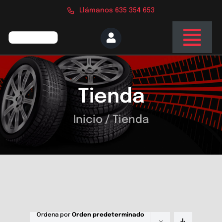
Saltar
Llámanos 635 354 653
al
contenido
Togg
Navi
Inicio
Tienda
Nosotros
Servicios
Inicio
/
Tienda
Tienda
Blog
Contacto
Ordena por
Orden predeterminado