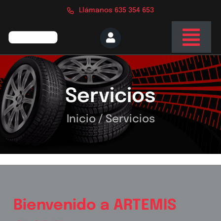
Saltar
Llámanos 635 354 653
al
contenido
Togg
Navi
Inicio
Servicios
Nosotros
Servicios
Inicio
/
Servicios
Tienda
Blog
Contacto
Bienvenido a ARTEMIS