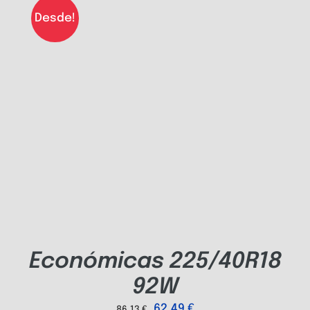
Desde!
Económicas 225/40R18
92W
62,49
€
86,13
€