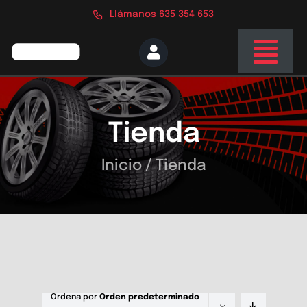
Saltar
Llámanos 635 354 653
al
contenido
Togg
Navi
Inicio
Tienda
Nosotros
Servicios
Inicio
/
Tienda
Tienda
Blog
Contacto
Ordena por
Orden predeterminado