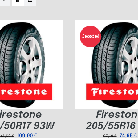
Desde!
irestone
Firesto
/50R17 93W
205/55R16
109,90
€
74,95
€
141,62
€
97,19
€