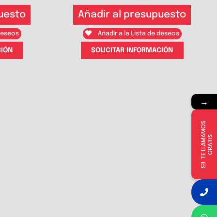
uesto
Añadir al presupuesto
 deseos
Añadir a la Lista de deseos
CIÓN
SOLICITAR INFORMACIÓN
→
T
E
L
L
A
M
M
O
S
G
R
A
T
I
A
S