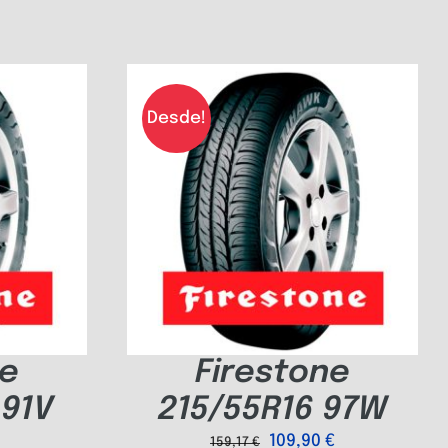
Desde!
ne
Firestone
 91V
215/55R16 97W
109,90
€
159,17
€