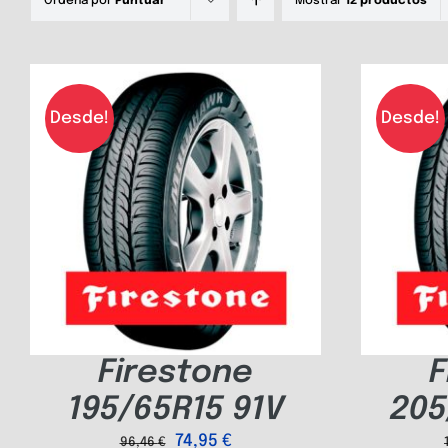
Ordena por
Puntuar
Mostrar
12 productos
Desde!
Desde!
Firestone
F
195/65R15 91V
205
74,95
€
96,46
€