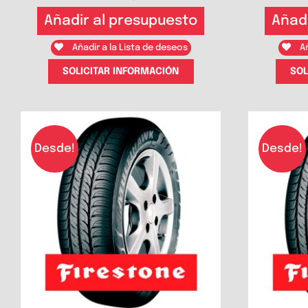
Añadir al presupuesto
Añad
Añadir a la Lista de deseos
Añ
SOLICITAR INFORMACIÓN
SOL
Desde!
Desde!