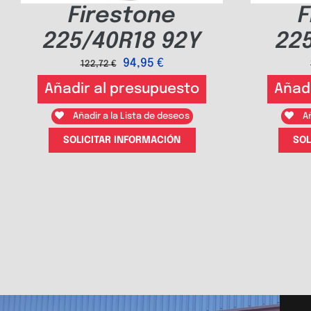
Firestone
F
225/40R18 92Y
225
94,95
€
122,72
€
Añadir al presupuesto
Añad
Añadir a la Lista de deseos
Añ
SOLICITAR INFORMACIÓN
SOL