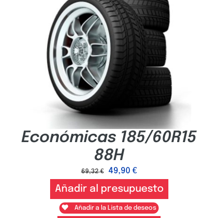
Económicas 185/60R15
88H
49,90
€
69,32
€
Añadir al presupuesto
Añadir a la Lista de deseos