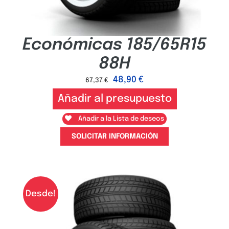
Económicas 185/65R15
88H
48,90
€
67,37
€
Añadir al presupuesto
Añadir a la Lista de deseos
SOLICITAR INFORMACIÓN
Desde!