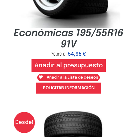
Económicas 195/55R16
91V
54,95
€
78,03
€
Añadir al presupuesto
Añadir a la Lista de deseos
SOLICITAR INFORMACIÓN
Desde!