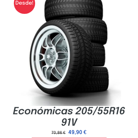
Desde!
Económicas 205/55R16
91V
49,90
€
70,86
€