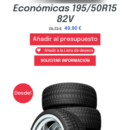
Económicas 195/50R15
82V
49,90
€
70,73
€
Añadir al presupuesto
Añadir a la Lista de deseos
SOLICITAR INFORMACIÓN
Desde!