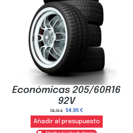
Económicas 205/60R16
92V
54,95
€
78,15
€
Añadir al presupuesto