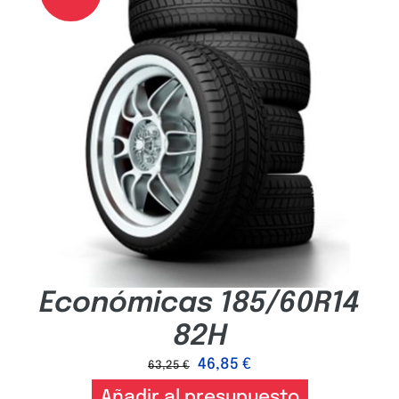
Económicas 185/60R14
82H
46,85
€
63,25
€
Añadir al presupuesto