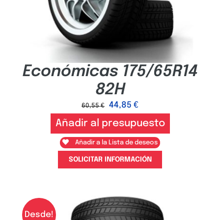
Económicas 175/65R14
82H
44,85
€
60,55
€
Añadir al presupuesto
Añadir a la Lista de deseos
SOLICITAR INFORMACIÓN
Desde!