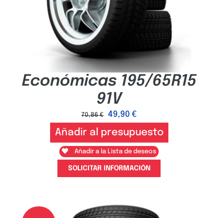
Económicas 195/65R15
91V
49,90
€
70,86
€
Añadir al presupuesto
Añadir a la Lista de deseos
SOLICITAR INFORMACIÓN