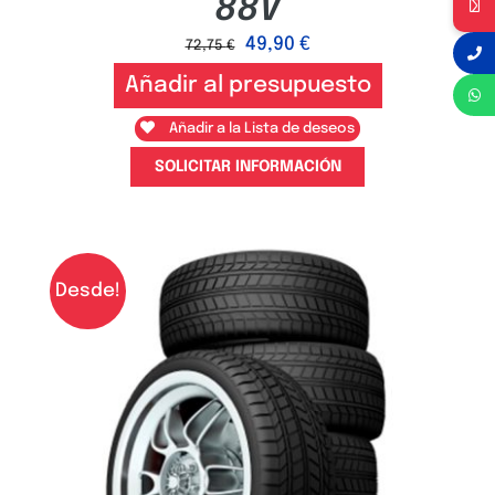
88V
49,90
€
72,75
€
Añadir al presupuesto
Añadir a la Lista de deseos
SOLICITAR INFORMACIÓN
Desde!