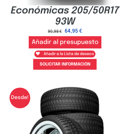
Económicas 205/50R17
93W
64,95
€
90,98
€
Añadir al presupuesto
Añadir a la Lista de deseos
SOLICITAR INFORMACIÓN
Desde!