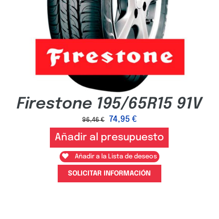
Firestone 195/65R15 91V
74,95
€
96,46
€
Añadir al presupuesto
Añadir a la Lista de deseos
SOLICITAR INFORMACIÓN