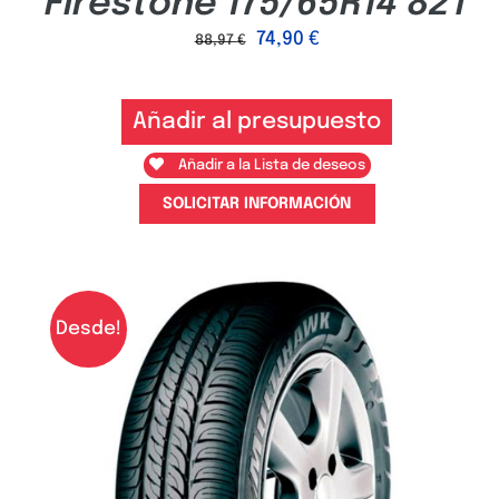
Firestone 175/65R14 82T
74,90
€
88,97
€
Añadir al presupuesto
Añadir a la Lista de deseos
SOLICITAR INFORMACIÓN
Desde!