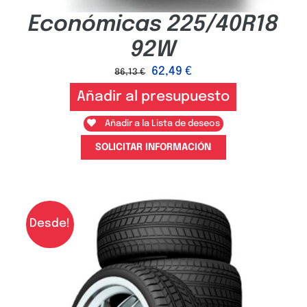
Económicas 225/40R18
92W
62,49
€
86,13
€
Añadir al presupuesto
Añadir a la Lista de deseos
SOLICITAR INFORMACIÓN
Desde!