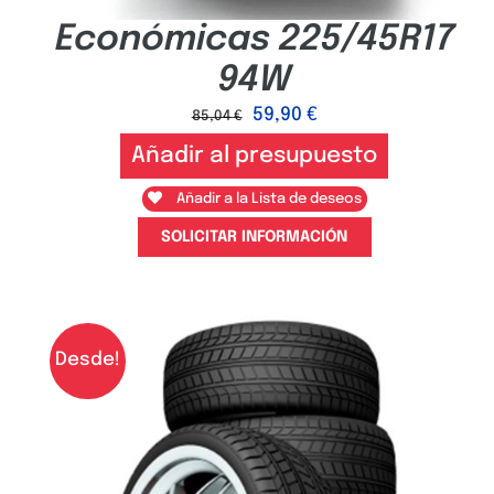
Económicas 225/45R17
94W
59,90
€
85,04
€
Añadir al presupuesto
Añadir a la Lista de deseos
SOLICITAR INFORMACIÓN
Desde!