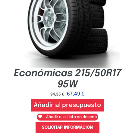
Económicas 215/50R17
95W
67,49
€
94,35
€
Añadir al presupuesto
Añadir a la Lista de deseos
SOLICITAR INFORMACIÓN