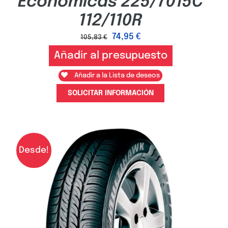
Económicas 225/7015C
112/110R
74,95
€
105,83
€
Añadir al presupuesto
Añadir a la Lista de deseos
SOLICITAR INFORMACIÓN
Desde!