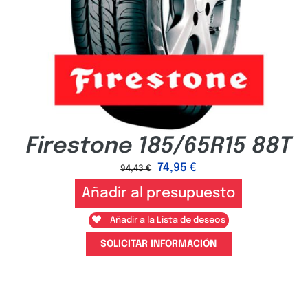
Firestone 185/65R15 88T
74,95
€
94,43
€
Añadir al presupuesto
Añadir a la Lista de deseos
SOLICITAR INFORMACIÓN