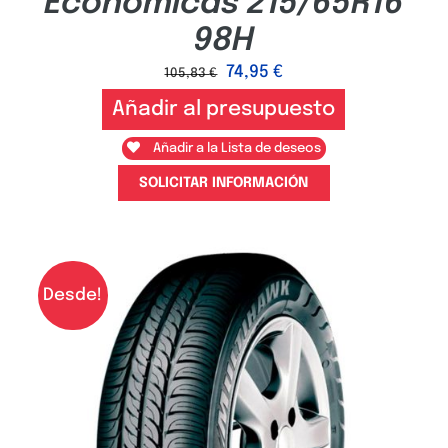
Económicas 215/65R16
98H
74,95
€
105,83
€
Añadir al presupuesto
Añadir a la Lista de deseos
SOLICITAR INFORMACIÓN
Desde!