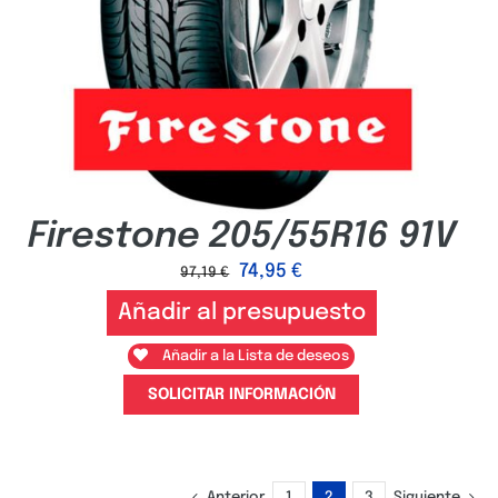
Firestone 205/55R16 91V
74,95
€
97,19
€
Añadir al presupuesto
Añadir a la Lista de deseos
SOLICITAR INFORMACIÓN
Anterior
1
2
3
Siguiente