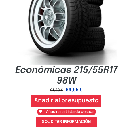
Económicas 215/55R17
98W
64,95
€
91,53
€
Añadir al presupuesto
Añadir a la Lista de deseos
SOLICITAR INFORMACIÓN