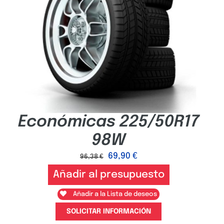
Económicas 225/50R17
98W
69,90
€
96,38
€
Añadir al presupuesto
Añadir a la Lista de deseos
SOLICITAR INFORMACIÓN