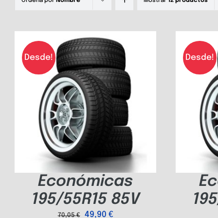
Ordena por
Nombre
Mostrar
12 productos
Desde!
Desde!
Económicas
Ec
195/55R15 85V
195
49,90
€
70,05
€