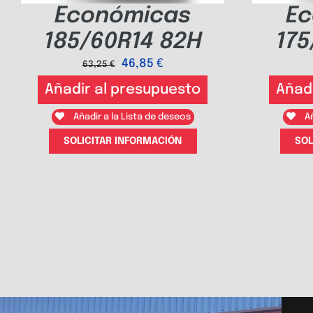
Económicas
Ec
185/60R14 82H
175
46,85
€
63,25
€
Añadir al presupuesto
Añad
Añadir a la Lista de deseos
Añ
SOLICITAR INFORMACIÓN
SOL