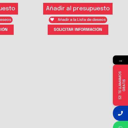
uesto
Añadir al presupuesto
 deseos
Añadir a la Lista de deseos
CIÓN
SOLICITAR INFORMACIÓN
→
T
E
L
L
A
M
M
O
S
G
R
A
T
I
A
S