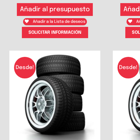
Añadir al presupuesto
Añad
Añadir a la Lista de deseos
Añ
SOLICITAR INFORMACIÓN
SOL
Desde!
Desde!