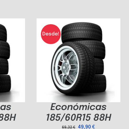
Desde!
as
Económicas
 88H
185/60R15 88H
49,90
€
69,32
€