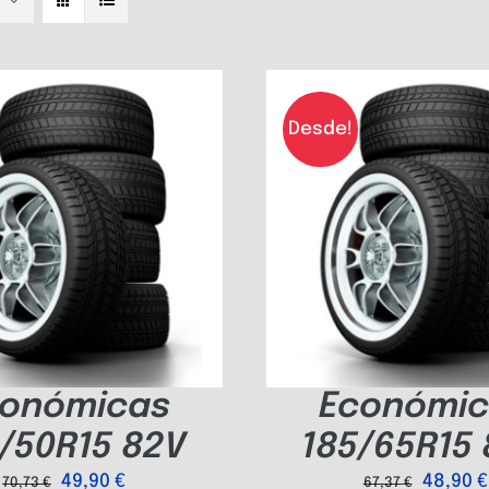
Desde!
onómicas
Económic
/50R15 82V
185/65R15
49,90
€
48,90
€
70,73
€
67,37
€