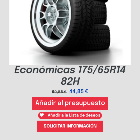
Económicas 175/65R14
82H
44,85
€
60,55
€
Añadir al presupuesto
Añadir a la Lista de deseos
SOLICITAR INFORMACIÓN