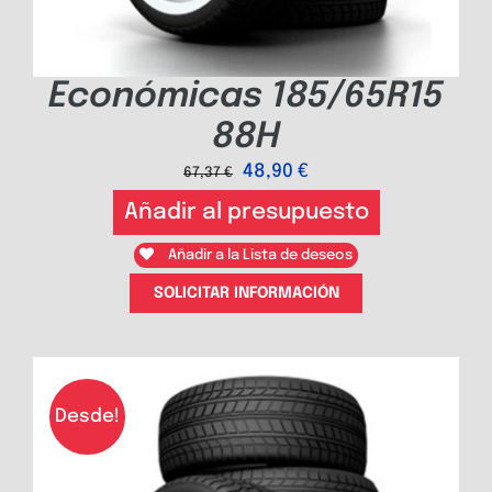
Económicas 185/65R15
88H
48,90
€
67,37
€
Añadir al presupuesto
Añadir a la Lista de deseos
SOLICITAR INFORMACIÓN
Desde!