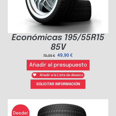
Económicas 195/55R15
85V
49,90
€
70,05
€
Añadir al presupuesto
Añadir a la Lista de deseos
SOLICITAR INFORMACIÓN
Desde!