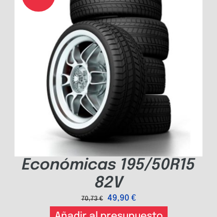
Económicas 195/50R15
82V
49,90
€
70,73
€
Añadir al presupuesto