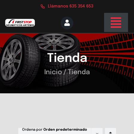
Saltar
Llámanos 635 354 653
al
contenido
Togg
Navi
Inicio
Tienda
Nosotros
Servicios
Inicio
/
Tienda
Tienda
Blog
Contacto
Ordena por
Orden predeterminado