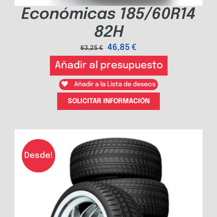
Económicas 185/60R14
82H
46,85
€
63,25
€
Añadir al presupuesto
Añadir a la Lista de deseos
SOLICITAR INFORMACIÓN
Desde!