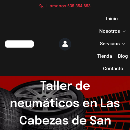
Saltar
Llámanos 635 354 653
al
contenido
Inicio
Nosotros
Servicios
Tienda
Blog
Contacto
Taller de
neumáticos en Las
Cabezas de San