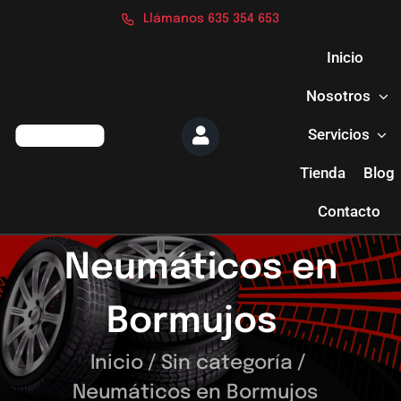
Saltar
Llámanos 635 354 653
al
contenido
Inicio
Nosotros
Servicios
Tienda
Blog
Contacto
Neumáticos en
Bormujos
Inicio
/
Sin categoría
/
Neumáticos en Bormujos