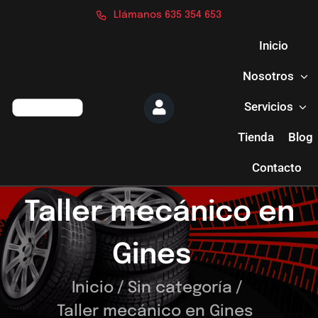
Saltar
Llámanos 635 354 653
al
contenido
Inicio
Nosotros
Servicios
Tienda
Blog
Contacto
Taller mecánico en
Gines
Inicio
/
Sin categoría
/
Taller mecánico en Gines