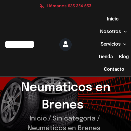
Saltar
Llámanos 635 354 653
al
contenido
Inicio
Nosotros
Servicios
Tienda
Blog
Contacto
Neumáticos en
Brenes
Inicio
/
Sin categoría
/
Neumáticos en Brenes