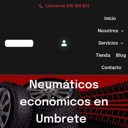
Saltar
Llámanos 635 354 653
al
contenido
Inicio
Nosotros
Servicios
Tienda
Blog
Contacto
Neumáticos
económicos en
Umbrete