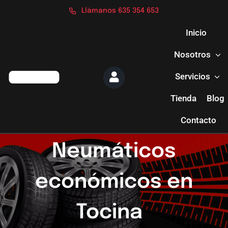
Saltar
Llámanos 635 354 653
al
contenido
Inicio
Nosotros
Servicios
Tienda
Blog
Contacto
Neumáticos
económicos en
Tocina