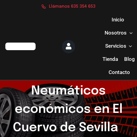
Saltar
Llámanos 635 354 653
al
contenido
Inicio
Nosotros
Servicios
Tienda
Blog
Contacto
Neumáticos
económicos en El
Cuervo de Sevilla