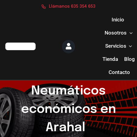
Saltar
Llámanos 635 354 653
al
contenido
Inicio
Nosotros
Servicios
Tienda
Blog
Contacto
Neumáticos
económicos en
Arahal