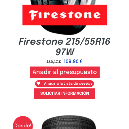
Firestone 215/55R16
97W
109,90
€
159,17
€
Añadir al presupuesto
Añadir a la Lista de deseos
SOLICITAR INFORMACIÓN
Desde!