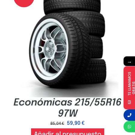
→
T
E
L
L
A
M
A
M
O
S
G
R
A
T
I
Económicas 215/55R16
97W
59,90
€
85,04
€
Añadir al presupuesto