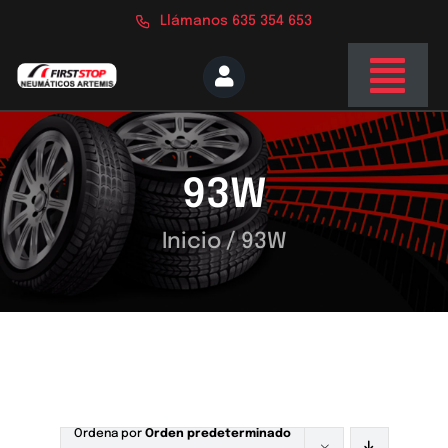
Saltar
Llámanos 635 354 653
al
contenido
Togg
Navi
Inicio
93W
Nosotros
Servicios
Inicio
/
93W
Tienda
Blog
Contacto
Ordena por
Orden predeterminado