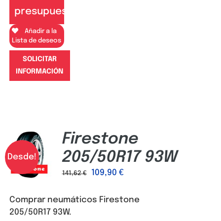
presupuesto
Añadir a la
Lista de deseos
SOLICITAR
INFORMACIÓN
Firestone
205/50R17 93W
Desde!
109,90
€
141,62
€
Comprar neumáticos Firestone
205/50R17 93W.