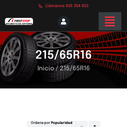
Saltar
Llámanos 635 354 653
al
contenido
Togg
Navi
Inicio
215/65R16
Nosotros
Servicios
Inicio
/
215/65R16
Tienda
Blog
Contacto
Ordena por
Popularidad