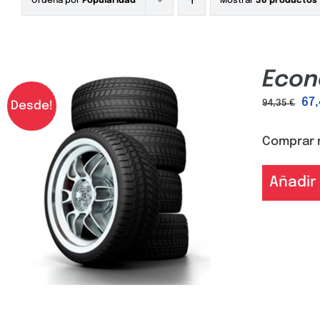
Ordena por
Popularidad
Mostrar
36 productos
Econ
67
94,35
€
Desde!
Comprar 
Añadir