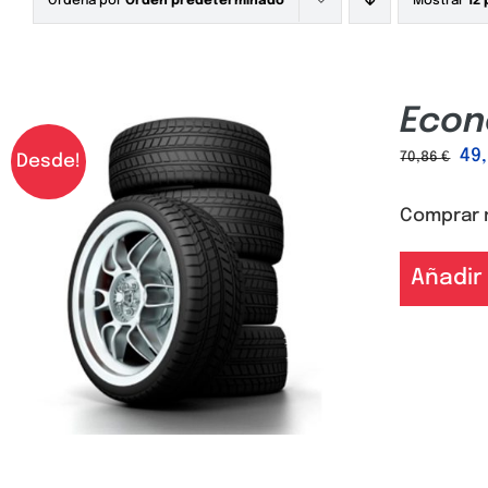
Ordena por
Orden predeterminado
Mostrar
12
Econ
49
70,86
€
Desde!
Comprar 
Añadir