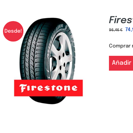
Fire
74
96,46
€
Desde!
Comprar 
Añadir