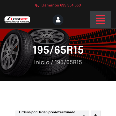
Saltar
Llámanos 635 354 653
al
contenido
Togg
Navi
Inicio
195/65R15
Nosotros
Servicios
Inicio
/
195/65R15
Tienda
Blog
Contacto
Ordena por
Orden predeterminado