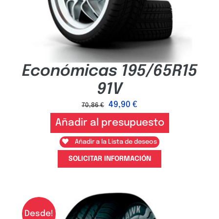
Económicas 195/65R15
91V
49,90
€
70,86
€
Añadir al presupuesto
Añadir a la Lista de deseos
SOLICITAR INFORMACIÓN
Desde!