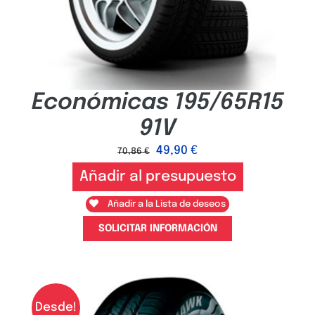
Económicas 195/65R15
91V
49,90
€
70,86
€
Añadir al presupuesto
Añadir a la Lista de deseos
SOLICITAR INFORMACIÓN
Desde!