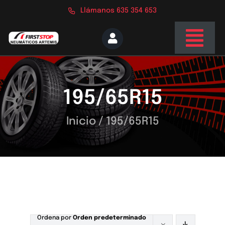
Saltar
Llámanos 635 354 653
al
contenido
Togg
Navi
Inicio
195/65R15
Nosotros
Servicios
Inicio
/
195/65R15
Tienda
Blog
Contacto
Ordena por
Orden predeterminado