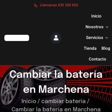
Saltar
Llámanos 635 354 653
al
contenido
Inicio
Nosotros
Servicios
Tienda
Blog
Contacto
Cambiar la batería
en Marchena
Inicio
/
cambiar batería
/
Cambiar la batería en Marchena