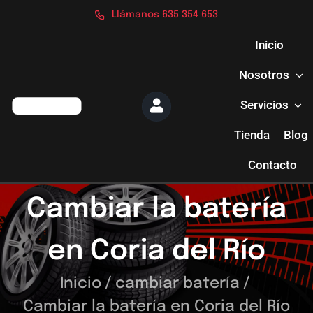
Saltar
Llámanos 635 354 653
al
contenido
Inicio
Nosotros
Servicios
Tienda
Blog
Contacto
Cambiar la batería
en Coria del Río
Inicio
/
cambiar batería
/
Cambiar la batería en Coria del Río