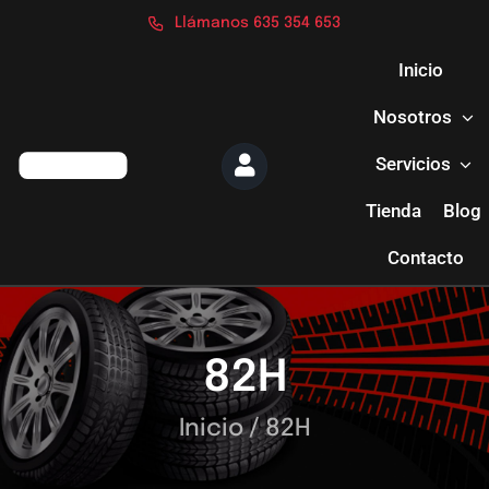
Saltar
Llámanos 635 354 653
al
contenido
Inicio
Nosotros
Servicios
Tienda
Blog
Contacto
82H
Inicio
/
82H