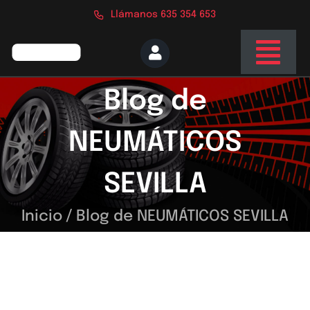
Saltar
Llámanos 635 354 653
al
contenido
Togg
Navi
Inicio
Blog de
Nosotros
NEUMÁTICOS
Servicios
SEVILLA
Tienda
Inicio
/
Blog de NEUMÁTICOS SEVILLA
Blog
Contacto